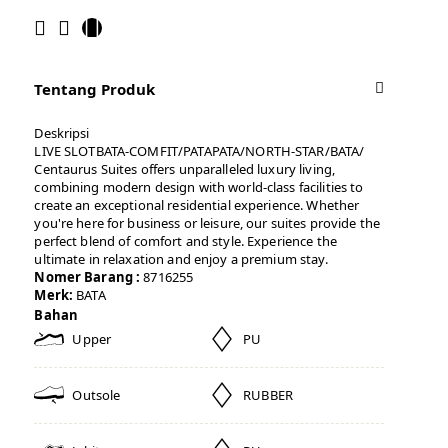
Tentang Produk
Deskripsi
LIVE SLOTBATA-COMFIT/PATAPATA/NORTH-STAR/BATA/
Centaurus Suites offers unparalleled luxury living,
combining modern design with world-class facilities to
create an exceptional residential experience. Whether
you're here for business or leisure, our suites provide the
perfect blend of comfort and style. Experience the
ultimate in relaxation and enjoy a premium stay.
Nomer Barang :
8716255
Merk:
BATA
Bahan
Upper
PU
Outsole
RUBBER