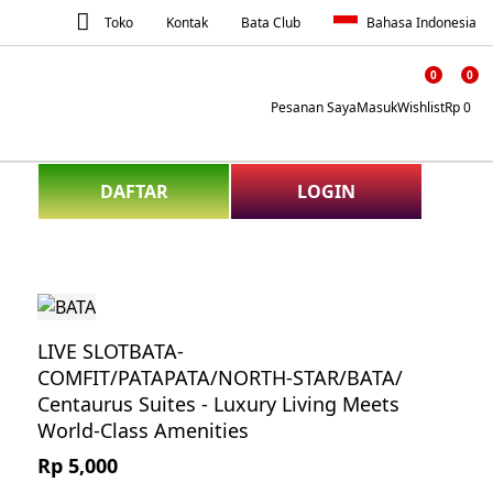
TAMB
Bahasa Indonesia
Toko
Kontak
Bata Club
KE D
KEIN
0
0
Pesanan Saya
Masuk
Wishlist
Rp 0
DAFTAR
LOGIN
LIVE SLOTBATA-
COMFIT/PATAPATA/NORTH-STAR/BATA/
Centaurus Suites - Luxury Living Meets
World-Class Amenities
Rp 5,000