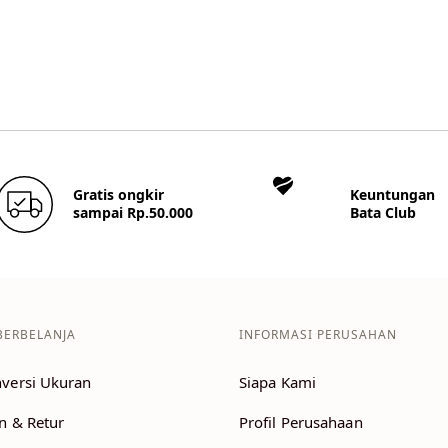
Gratis ongkir
Keuntungan
sampai Rp.50.000
Bata Club
BERBELANJA
INFORMASI PERUSAHAN
versi Ukuran
Siapa Kami
n & Retur
Profil Perusahaan