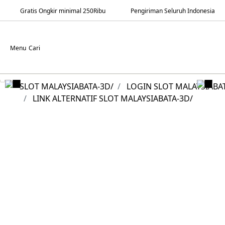
Gratis Ongkir minimal 250Ribu
Pengiriman Seluruh Indonesia
Menu
Cari
SLOT MALAYSIABATA-3D/
LOGIN SLOT MALAYSIABA
LINK ALTERNATIF SLOT MALAYSIABATA-3D/