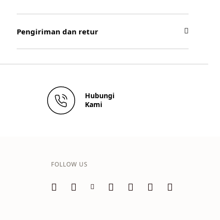
Pengiriman dan retur
Hubungi
Kami
FOLLOW US