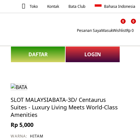
TAMB
Bahasa Indonesia
Toko
Kontak
Bata Club
KE D
KEIN
0
0
Pesanan Saya
Masuk
Wishlist
Rp 0
DAFTAR
LOGIN
SLOT MALAYSIABATA-3D/ Centaurus
Suites - Luxury Living Meets World-Class
Amenities
Rp 5,000
WARNA:
HITAM